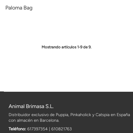
Paloma Bag
Mostrando artículos 1-9 de 9.
Animal Brimasa S.L.
Distribuidor exclusivo de Puppia, Pinkaholick y Catspia en España
con almacén en Barcelona.
Teléfono:
617397354 | 610821763