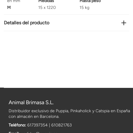
en mm
Medidas
Hasta peso
M
15 x 1220
15 kg
Detalles del producto
Animal Brimasa S.L.
Distribuidor exclusivo de Puppia, Pinkaholick y Catspia en España
con almacén en Barcelona.
Teléfono:
617397354 | 610821763