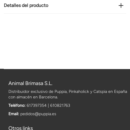
Detalles del producto
Animal Brimasa S.L.
Distribuidor exclusivo de Puppia, Pinkaholick y Catspia en España
con almacén en Barcelona.
Teléfono:
617397354 | 610821763
Email:
pedidos@puppia.es
Otros links