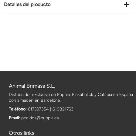
Detalles del producto
Animal Brimasa S.L.
Distribuidor exclusivo de Puppia, Pinkaholick y Catspia en España
con almacén en Barcelona.
Teléfono:
617397354 | 610821763
Email:
pedidos@puppia.es
Otros links