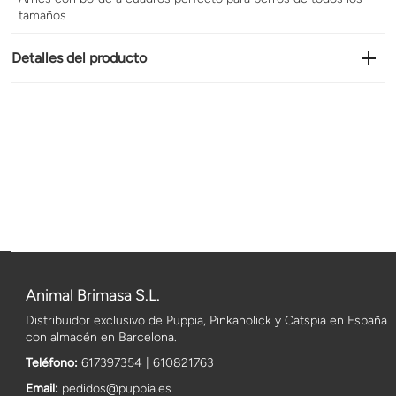
tamaños
Detalles del producto
Animal Brimasa S.L.
Distribuidor exclusivo de Puppia, Pinkaholick y Catspia en España
con almacén en Barcelona.
Teléfono:
617397354 | 610821763
Email:
pedidos@puppia.es